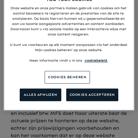
juist is, vrij is van schrijffouten en virussen en
Onze website en onze partners maken gebruik van cookies om het
andere schadelijke computerprogrammatuur,
aantal bezoekers te registreren en de prestaties van de site te
ook niet dat de website foutloos en zonder
analyseren. Op basis hiervan kunnen wij u gepersonaliseerde en
onderbrekingen functioneert. MFS is niet
aan uw locatie aangepaste advertenties en content aanbieden.
Daarnaast kunt u via sociale media op een interactieve wijze met
aansprakelijk voor schade en kosten, van welke
onze content reageren.
aard ook, die het gevolg zijn van mogelijke
U kunt uw voorkeuren op elk moment aanpassen via het onderdeel
schrijffouten, onvolledigheid van de informatie
'Mijn cookies beheren' op onze website.
op de website, virussen op de website of het
Meer informatie vindt u in ons
cookiebeleid.
niet correct functioneren van de website.
Houdt er rekening mee dat de maandelijkse
termijnen gedurende de looptijd aangepast
COOKIES BEHEREN
worden aan de op dat moment van toepassing
zijnde motorrijtuigenbelasting. De genoemde
ALLES AFWIJZEN
COOKIES ACCEPTEREN
tarieven op deze website zijn onder
voorbehoud van acceptatie en/of wijzigingen
en inclusief btw. MFS doet haar uiterste best de
actuele prijzen te hanteren op deze website,
echter zijn prijswijzigingen voorbehouden en
kan het voorkomen dat er op deze website