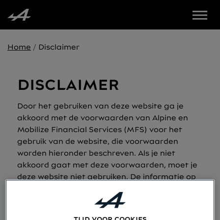
Menu
Home
Disclaimer
DISCLAIMER
Door het gebruiken van deze website ga je
akkoord met de voorwaarden van Alpine en
Mobilize Financial Services (MFS) voor het
gebruik van de website, die voorwaarden
worden hieronder beschreven. Als je niet
akkoord gaat met deze voorwaarden, moet je
deze website niet gebruiken. De informatie op
deze website is met veel zorgvuldigheid
samengesteld. MFS garandeert echter niet
dat de informatie op deze website volledig en
TIJD VOOR COOKIES